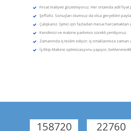
Fırsat maliyeti gözetmiyoruz. Her ortamda adil fiyat 
Şeffafız. Sonuçları olumsuz da olsa gerçekleri pay
Çalışkanız. İşimiz için fazladan mesai harcamaktan
Kendimizi ve makine parkımızı sürekli yeniliyoruz.
Zamanında iş teslim ediyor; iş ortaklarımıza zaman
İş-Ekip-Makine optimizasyonu yapıyor, beklenmedik
196210
28136