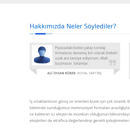
Hakkımızda Neler Söylediler?
 ilk başta
Piyasadaki bütün yatay sondaj
men, hem
firmalarını denemiş biri olarak Deltek’i
if
uzak ara tavsiye ediyorum. Allah
cı oldular.
bozmasın. Selamlar.
lgi ve
ALİ İHSAN KÖKER
: ROYAL YAPI İNŞ.
teşekkür
T
İş ortaklarımızın görüş ve önerileri bizim için çok öneml
bitiminde sunduğumuz memnuniyet formaları aracılığıyla g
ve kalitenin öz eleştiri ile mümkün olduğunun bilincinde
eleştirileri de etraflıca değerlendirip gerekli iyileştirmel