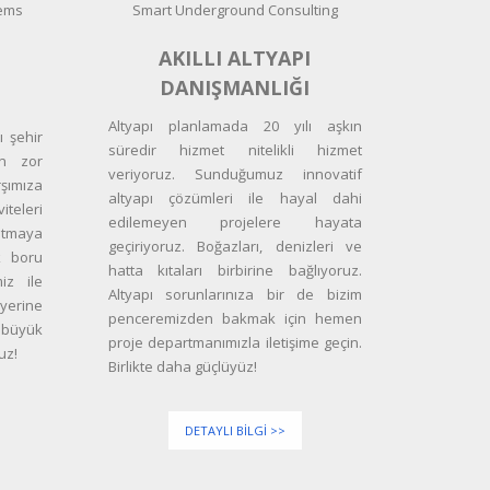
tems
Smart Underground Consulting
AKILLI ALTYAPI
DANIŞMANLIĞI
Altyapı planlamada 20 yılı aşkın
ı şehir
süredir hizmet nitelikli hizmet
en zor
veriyoruz. Sunduğumuz innovatif
şımıza
altyapı çözümleri ile hayal dahi
iteleri
edilemeyen projelere hayata
patmaya
geçiriyoruz. Boğazları, denizleri ve
k boru
hatta kıtaları birbirine bağlıyoruz.
iz ile
Altyapı sorunlarınıza bir de bizim
yerine
penceremizden bakmak için hemen
büyük
proje departmanımızla iletişime geçin.
uz!
Birlikte daha güçlüyüz!
DETAYLI BILGI >>