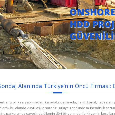
ONSHORE 
HDD PROJ
GÜVENİLİ
Sondaj Alanında Türkiye’nin Öncü Firması:
herhangi bir kazı yapılmadan, karayolu, demiryolu, nehir, kanal, havaalanı p
olarak bu alanda 20 yılı aşkın süredir Türkiye genelinde mühendislik çözüm
kine parkurumuz sayesinde ülkenin dört bir yanında, farklı zemin koşullar