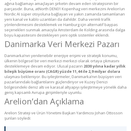
ağına bağlamayı amaçlayan şirketin devam eden stratejisinin bir
parçasıdır. Buna, atNorth DEN01 Kopenhag veri merkezini Arelion’un
Nordic AI süper otoyoluna bağlayan ve yakın zamanda tamamlanan
yeni kanal ve kablo uzantıları da dahildir. Daha verimli trafik
yönlendirmesini desteklemek ve Hamburg için alternatif baypas
seçenekleri sunmak amacıyla Amsterdam ile Kolding arasında dalga
boyu kapasitesini destekleyen yeni optik sistemler eklendi.
Danimarka Veri Merkezi Pazarı
Danimarka’nın yenilenebilir enerjiye erişimi ve stratejik konumu,
ülkenin bölgesel bir veri merkezi merkezi olarak ortaya çıkmasını
desteklemeye devam ediyor. Ulusal pazarın
2030 yılına kadar yıllık
bileşik büyüme oranı (CAGR) yüzde 11,44 ile 2,9 milyar dolara
ulaşması bekleniyor. Bu iyileştirmeler, Danimarka’nın büyüyen veri
pazarlarındaki bağlantılarını güçlendiriyor ve Kuzey Denizi
bölgesindeki deniz altı ve karasal altyapıyı iyileştirmeye yönelik daha
geniş kapsamlı Avrupa girişimleriyle uyumlu.
Arelion’dan Açıklama
Arelion Strateji ve Ürün Yönetimi Başkan Yardımcısı Johan Ottosson
şunları söyledi: