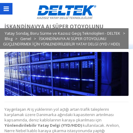
İSKANDİNAVYA AI SÜPER OTOYOLUNU
GÜÇLENDİRMEK İÇİN YÖNLENDİRİLEBİLİR
Yatay Sondaj, Boru Sürme ve Kazısız Geçiş Teknolojileri - DELTEK
>
Blog
>
Genel
>
İSKANDİNAVYA AI SÜPER OTOYOLUNU
YATAY DELGİ (YYD / HDD)
GÜÇLENDİRMEK İÇİN YÖNLENDİRİLEBİLİR YATAY DELGİ (YYD / HDD)
Yaygınlaşan AI iş yüklerinin yol açtığı artan trafik taleplerini
karşılamak üzere Danimarka ağındaki kapasitenin artırılması
kapsamında, deniz kablolarının karaya çıkarılması için
Yönlendirilebilir Yatay Delgi (YYD/HDD)
kullanılacak. Arelion,
Nørre Nebel kablo karaya çıkarma istasyonunda yaptığı