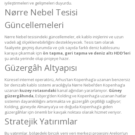
iyileştirmeleri ve gelişmeleri duyurdu.
Nørre Nebel Tesisi
Güncellemeleri
Nørre Nebel tesisindeki güncellemeler, ek kablo inişlerini ve uzun
vadeli ağ ölçeklenebilirliğini destekleyecek. Tesis tam olarak
faaliyete geçmiş durumda ve çok sayıda farklı deniz kablosunu
karaya çıkarmak için
ön taşıma, geri taşıma ve deniz altı HDD’leri
şu anda yerinde olup projeye hazır.
Güzergâh Altyapısı
Küresel internet operatörü, Arhus’tan Kopenhag’a uzanan benzersiz
bir denizaltı kablo sistemi aracılığıyla Nørre Nebel’den Kopenhag’a
uzanan
kuzey rotasındaki
kanal ağından yararlanıyor.
Güney
güzergâhında
, Esbjerg’den Kolding ve Kopenhag’a uzanan hatlar
sistemin dayanıklılığını artırmakta ve güzergâh çeşitliliği sağlıyor;
Kolding, güneyde Almanya’ya ve doğuda Kopenhag’a giden
güzergâhlar için önemli bir kavşak noktası olarak hizmet veriyor.
Stratejik Yatırımlar
Bu yatırımlar, bölgedeki birçok yeni veri merkezi projesini Arelion’un