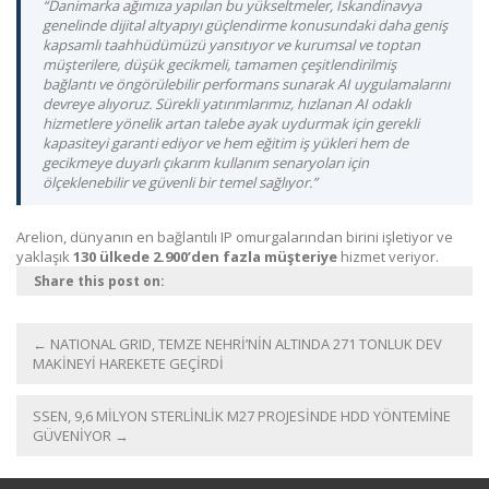
“Danimarka ağımıza yapılan bu yükseltmeler, İskandinavya
genelinde dijital altyapıyı güçlendirme konusundaki daha geniş
kapsamlı taahhüdümüzü yansıtıyor ve kurumsal ve toptan
müşterilere, düşük gecikmeli, tamamen çeşitlendirilmiş
bağlantı ve öngörülebilir performans sunarak AI uygulamalarını
devreye alıyoruz. Sürekli yatırımlarımız, hızlanan AI odaklı
hizmetlere yönelik artan talebe ayak uydurmak için gerekli
kapasiteyi garanti ediyor ve hem eğitim iş yükleri hem de
gecikmeye duyarlı çıkarım kullanım senaryoları için
ölçeklenebilir ve güvenli bir temel sağlıyor.”
Arelion, dünyanın en bağlantılı IP omurgalarından birini işletiyor ve
yaklaşık
130 ülkede 2.900’den fazla müşteriye
hizmet veriyor.
Share this post on:
←
NATIONAL GRID, TEMZE NEHRİ’NİN ALTINDA 271 TONLUK DEV
MAKİNEYİ HAREKETE GEÇİRDİ
SSEN, 9,6 MİLYON STERLİNLİK M27 PROJESİNDE HDD YÖNTEMİNE
GÜVENİYOR
→