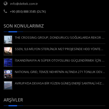
info@deltek.com.tr
+90 (850) 888 3585 (DLTK)
SON KONULARIMIZ
THE CROSSING GROUP, DONDURUCU SOĞUKLARDA REKOR KIRAN HDD KESİŞİMİNİ GERÇEKLEŞTİRDİ
SSEN, 9,6 MİLYON STERLİNLİK M27 PROJESİNDE HDD YÖNTEMİNE GÜVENİYOR
İSKANDİNAVYA AI SÜPER OTOYOLUNU GÜÇLENDİRMEK İÇİN YÖNLENDİRİLEBİLİR YATAY DELGİ (YYD / HDD)
NATIONAL GRID, TEMZE NEHRİ’NİN ALTINDA 271 TONLUK DEV MAKİNEYİ HAREKETE GEÇİRDİ
AVRUPA’DA DEVASA BİR YÜZEN GÜNEŞ ENERJİ SANTRALİ HİZMETE GİRDİ
ARŞIVLER