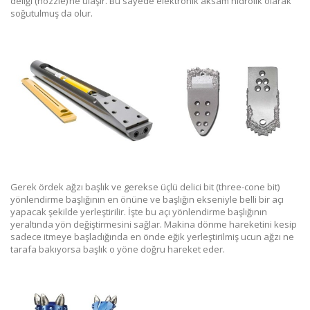
deliği (nozzle)’ne ulaşır. Bu sayede elektronik aksam hidrolik olarak
soğutulmuş da olur.
Gerek ördek ağzı başlık ve gerekse üçlü delici bit (three-cone bit)
yönlendirme başlığının en önüne ve başlığın ekseniyle belli bir açı
yapacak şekilde yerleştirilir. İşte bu açı yönlendirme başlığının
yeraltında yön değiştirmesini sağlar. Makina dönme hareketini kesip
sadece itmeye başladığında en önde eğik yerleştirilmiş ucun ağzı ne
tarafa bakıyorsa başlık o yöne doğru hareket eder.