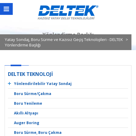
Yönlendirilebilir Yatay Sondaj Yapım Metodu
Yönlendirme Başlığı
Yönlendirilebilir Yatay Sondaj Makinesi
Yönlendirilebilir Yatay Sondaj Nedir?
Yatay Sondaj, Boru Sürme ve Kazısız Geçiş Teknolojileri - DELTEK
>
Yatay Sondaj Kazısız Yatay Delgi
Yönlendirme Başlığı
Yatay Sondaj Çamuru
Yönlendirme Başlığı
Genişletme Başlığı
Yer Belirleme
Delgi Tijleri
Manyetik Alan
DELTEK TEKNOLOJİ
Üzerinden Takip
Yönlendirilebilir Yatay Sondaj
Boru Sürme/Çakma
Boru Yenileme
Akıllı Altyapı
Auger Boring
Boru Sürme, Boru Çakma