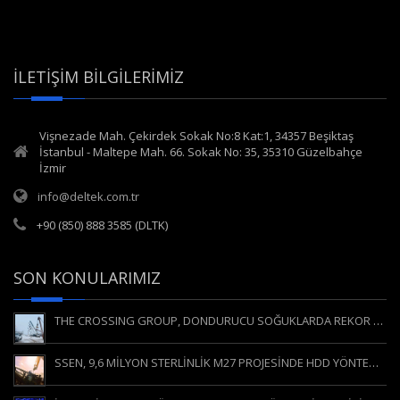
İLETIŞIM BILGILERIMIZ
Vişnezade Mah. Çekirdek Sokak No:8 Kat:1, 34357 Beşiktaş
İstanbul - Maltepe Mah. 66. Sokak No: 35, 35310 Güzelbahçe
İzmir
info@deltek.com.tr
+90 (850) 888 3585 (DLTK)
SON KONULARIMIZ
THE CROSSING GROUP, DONDURUCU SOĞUKLARDA REKOR KIRAN HDD KESİŞİMİNİ GERÇEKLEŞTİRDİ
SSEN, 9,6 MİLYON STERLİNLİK M27 PROJESİNDE HDD YÖNTEMİNE GÜVENİYOR