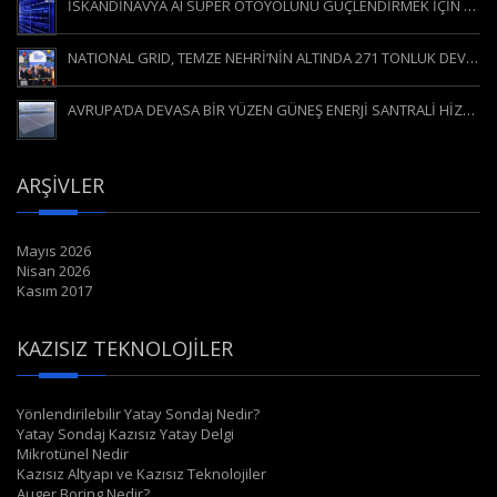
İSKANDİNAVYA AI SÜPER OTOYOLUNU GÜÇLENDİRMEK İÇİN YÖNLENDİRİLEBİLİR YATAY DELGİ (YYD / HDD)
NATIONAL GRID, TEMZE NEHRİ’NİN ALTINDA 271 TONLUK DEV MAKİNEYİ HAREKETE GEÇİRDİ
AVRUPA’DA DEVASA BİR YÜZEN GÜNEŞ ENERJİ SANTRALİ HİZMETE GİRDİ
ARŞIVLER
Mayıs 2026
Nisan 2026
Kasım 2017
KAZISIZ TEKNOLOJILER
Yönlendirilebilir Yatay Sondaj Nedir?
Yatay Sondaj Kazısız Yatay Delgi
Mikrotünel Nedir
Kazısız Altyapı ve Kazısız Teknolojiler
Auger Boring Nedir?