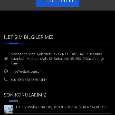
TEKLIF İSTE!
İLETIŞIM BILGILERIMIZ
Vişnezade Mah. Çekirdek Sokak No:8 Kat:1, 34357 Beşiktaş
İstanbul - Maltepe Mah. 66. Sokak No: 35, 35310 Güzelbahçe
İzmir
info@deltek.com.tr
+90 (850) 888 3585 (DLTK)
SON KONULARIMIZ
THE CROSSING GROUP, DONDURUCU SOĞUKLARDA REKOR KIRAN HDD KESİŞİMİNİ GERÇEKLEŞTİRDİ