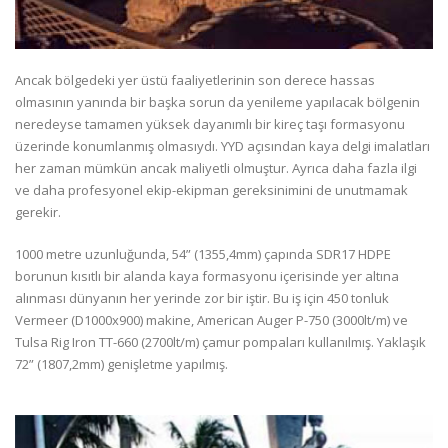
Ancak bölgedeki yer üstü faaliyetlerinin son derece hassas
olmasının yanında bir başka sorun da yenileme yapılacak bölgenin
neredeyse tamamen yüksek dayanımlı bir kireç taşı formasyonu
üzerinde konumlanmış olmasıydı. YYD açısından kaya delgi imalatları
her zaman mümkün ancak maliyetli olmuştur. Ayrıca daha fazla ilgi
ve daha profesyonel ekip-ekipman gereksinimini de unutmamak
gerekir.
1000 metre uzunluğunda, 54” (1355,4mm) çapında SDR17 HDPE
borunun kısıtlı bir alanda kaya formasyonu içerisinde yer altına
alınması dünyanın her yerinde zor bir iştir. Bu iş için 450 tonluk
Vermeer (D1000x900) makine, American Auger P-750 (3000lt/m) ve
Tulsa Rig Iron TT-660 (2700lt/m) çamur pompaları kullanılmış. Yaklaşık
72” (1807,2mm) genişletme yapılmış.