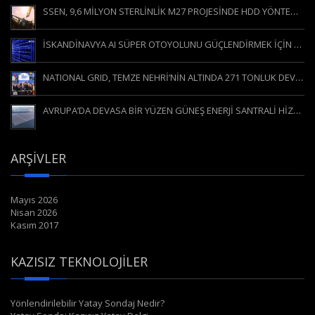
SSEN, 9,6 MİLYON STERLİNLİK M27 PROJESİNDE HDD YÖNTEMİNE GÜVENİYOR
İSKANDİNAVYA AI SÜPER OTOYOLUNU GÜÇLENDİRMEK İÇİN YÖNLENDİRİLEBİLİR YATAY DELGİ (YYD / HDD)
NATIONAL GRID, TEMZE NEHRİ’NİN ALTINDA 271 TONLUK DEV MAKİNEYİ HAREKETE GEÇİRDİ
AVRUPA’DA DEVASA BİR YÜZEN GÜNEŞ ENERJİ SANTRALİ HİZMETE GİRDİ
ARŞIVLER
Mayıs 2026
Nisan 2026
Kasım 2017
KAZISIZ TEKNOLOJILER
Yönlendirilebilir Yatay Sondaj Nedir?