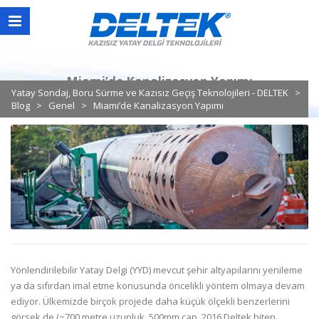
Miami’de Kanalizasyon Yapımı
Yatay Sondaj, Boru Sürme ve Kazısız Geçiş Teknolojileri - DELTEK
>
Blog
>
Genel
>
Miami’de Kanalizasyon Yapımı
Yönlendirilebilir Yatay Delgi (YYD) mevcut şehir altyapılarını yenileme
ya da sıfırdan imal etme konusunda öncelikli yöntem olmaya devam
ediyor. Ülkemizde birçok projede daha küçük ölçekli benzerlerini
görsek de (~700 metre uzunluk, 500mm çap, 2016 Deltek biten