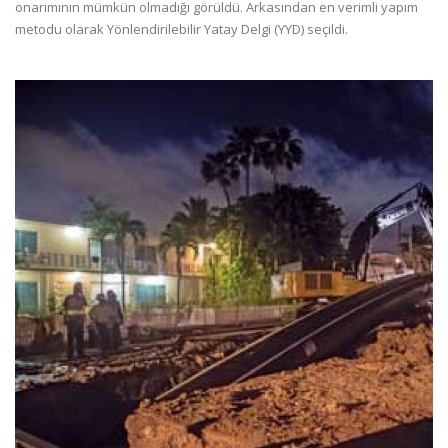
onarımının mümkün olmadığı görüldü. Arkasından en verimli yapım
metodu olarak Yönlendirilebilir Yatay Delgi (YYD) seçildi.