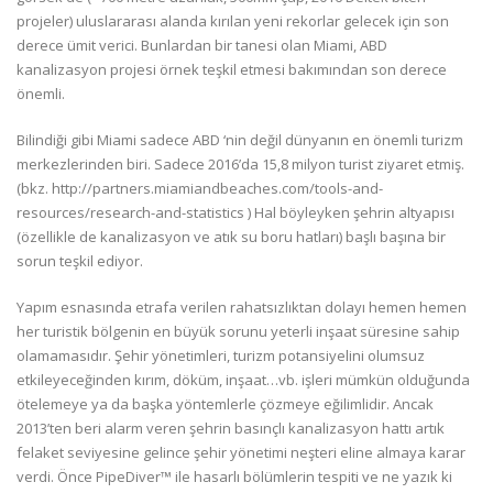
projeler) uluslararası alanda kırılan yeni rekorlar gelecek için son
derece ümit verici. Bunlardan bir tanesi olan Miami, ABD
kanalizasyon projesi örnek teşkil etmesi bakımından son derece
önemli.
Bilindiği gibi Miami sadece ABD ‘nin değil dünyanın en önemli turizm
merkezlerinden biri. Sadece 2016’da 15,8 milyon turist ziyaret etmiş.
(bkz. http://partners.miamiandbeaches.com/tools-and-
resources/research-and-statistics ) Hal böyleyken şehrin altyapısı
(özellikle de kanalizasyon ve atık su boru hatları) başlı başına bir
sorun teşkil ediyor.
Yapım esnasında etrafa verilen rahatsızlıktan dolayı hemen hemen
her turistik bölgenin en büyük sorunu yeterli inşaat süresine sahip
olamamasıdır. Şehir yönetimleri, turizm potansiyelini olumsuz
etkileyeceğinden kırım, döküm, inşaat…vb. işleri mümkün olduğunda
ötelemeye ya da başka yöntemlerle çözmeye eğilimlidir. Ancak
2013’ten beri alarm veren şehrin basınçlı kanalizasyon hattı artık
felaket seviyesine gelince şehir yönetimi neşteri eline almaya karar
verdi. Önce PipeDiver™ ile hasarlı bölümlerin tespiti ve ne yazık ki